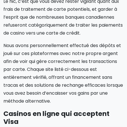
Le hic, c’est que vous devez rester vigilant quant aux
frais de traitement de carte potentiels, et garder à
l’esprit que de nombreuses banques canadiennes
refuseront catégoriquement de traiter les paiements
de casino vers une carte de crédit.
Nous avons personnellement effectué des dépôts et
joué sur ces plateformes avec notre propre argent
afin de voir qui gère correctement les transactions
par carte. Chaque site listé ci-dessous est
entièrement vérifié, offrant un financement sans
tracas et des solutions de rechange efficaces lorsque
vous avez besoin d’encaisser vos gains par une
méthode alternative.
Casinos en ligne qui acceptent
Visa