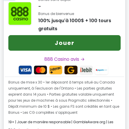
-
Bonus de bienvenue
100% jusqu'à 1000$ + 100 tours
gratuits
Jouer
888 Casino avis →
Bonus de mise x 30 • 1er déposant à temps situé au Canada
uniquement, à l'exclusion de l'Ontario • Les parties gratuites
expirent dans 14 jours • Parties gratuites valable uniquement
pour les jeux de machines à sous Pragmatic sélectionnés •
Dépôt minimum de 10 $ • Les gains FS sont crédités en tant que
Bonus • Les CG complètes s’appliquent
19+ | Jouer de manière responsable | GambleAware.org |
Les