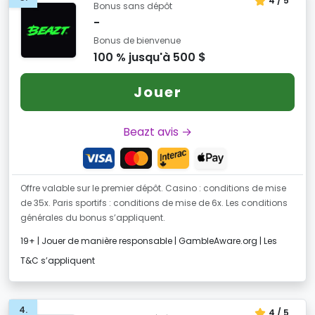
4 / 5
Bonus sans dépôt
-
Bonus de bienvenue
100 % jusqu'à 500 $
Jouer
Beazt avis →
Offre valable sur le premier dépôt. Casino : conditions de mise
de 35x. Paris sportifs : conditions de mise de 6x. Les conditions
générales du bonus s’appliquent.
19+ | Jouer de manière responsable | GambleAware.org |
Les
T&C s’appliquent
4.
4 / 5