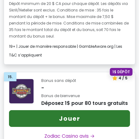
Dépôt minimum de 20 $ CA pour chaque dépôt. Les dépôts via
Skrill/Neteller sont exclus. Conditions de mise : 35 fois le
montant du dépôt + le bonus. Mise maximale de 7,50 $
pendant la période de mise. Conditions de mise combinées de
35 fois le montant total du dépôt et du bonus, soit 70 fois le
montant du bonus seul.
19+ | Jouer de manière responsable | GambleAware.org |
Les
T&C s’appliquent
1$ DÉPÔT
15.
4 / 5
Bonus sans dépôt
-
Bonus de bienvenue
Déposez 1$ pour 80 tours gratuits
Jouer
Zodiac Casino avis →