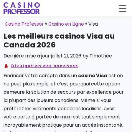
Aller au contenu
Casino Professor
Casino Professor
»
Casino en Ligne
»
Visa
Les meilleurs casinos Visa au
Canada 2026
Dernière mise à jour
juillet 21, 2026
by
Timothée
Divulgation des annonces
Financer votre compte dans un
casino Visa
est on
ne peut plus simple, et c’est pourquoi cette option
demeure la solution de secours par excellence pour
la plupart des joueurs canadiens. Même si vous
préférez les virements bancaires localisés, avoir
votre carte à portée de main est tout simplement
incroyablement pratique pour un accès instantané.