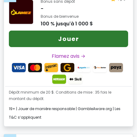
Bonus sans dépôt
-
Bonus de bienvenue
100 % jusqu'à 1 000 $
Jouer
Flamez avis →
Dépôt minimum de 20 $. Conditions de mise : 35 fois le
montant du dépôt.
19+ | Jouer de manière responsable | GambleAware.org |
Les
T&C s’appliquent