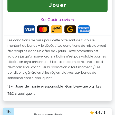
Jouer
Koi Casino avis →
Les conditions de mise pour cette offre sont de 25 fois le
montant du bonus + le dépôt. / Les conditions de mise doivent
être remplies dans un délai de 7 jours. Cette promotion est
valable jusqu’à nouvel ordre. / L’offre n’est pas valable pour les
dépôts en cryptomonnaie. / koicasino.com se réserve le droit
de modifier ou d’annuler la promotion à tout moment. / Les
conditions générales et les règles relatives aux bonus de
koicasino.com s’appliquent.
19+ | Jouer de manière responsable | GambleAware.org |
Les
T&C s’appliquent
19.
4.4 / 5
Bonus sans dépôt