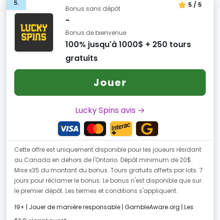
5.
5 / 5
Bonus sans dépôt
-
Bonus de bienvenue
100% jusqu'à 1000$ + 250 tours
gratuits
Jouer
Lucky Spins avis →
Cette offre est uniquement disponible pour les joueurs résidant
au Canada en dehors de l'Ontario. Dépôt minimum de 20$.
Mise x35 du montant du bonus. Tours gratuits offerts par lots. 7
jours pour réclamer le bonus. Le bonus n'est disponible que sur
le premier dépôt. Les termes et conditions s'appliquent.
19+ | Jouer de manière responsable | GambleAware.org |
Les