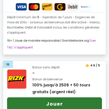
Dépôt minimum de 1$ - Expiration de 7 jours - Exigences de
mise de 200x - Le bonus de bienvenue doit être activé - Interac,
Muchbetter, iDebit et Instadebit inclus, les conditions générales
s'appliquent.
19+ | Jouer de manière responsable | GambleAware.org |
Les
T&C s’appliquent
16.
4.6 / 5
Bonus sans dépôt
-
Bonus de bienvenue
100% jusqu'à 250$ + 50 tours
gratuits (argent réel)
Jouer