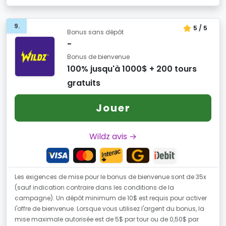
9.
5 / 5
Bonus sans dépôt
-
Bonus de bienvenue
100% jusqu'à 1000$ + 200 tours
gratuits
Jouer
Wildz avis →
Les exigences de mise pour le bonus de bienvenue sont de 35x
(sauf indication contraire dans les conditions de la
campagne). Un dépôt minimum de 10$ est requis pour activer
l'offre de bienvenue. Lorsque vous utilisez l'argent du bonus, la
mise maximale autorisée est de 5$ par tour ou de 0,50$ par