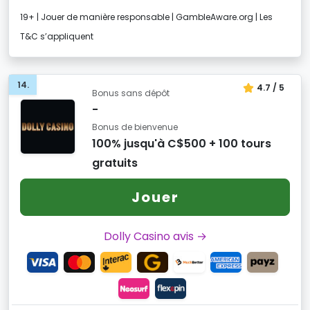
19+ | Jouer de manière responsable | GambleAware.org |
Les
T&C s’appliquent
14.
4.7 / 5
Bonus sans dépôt
-
Bonus de bienvenue
100% jusqu'à C$500 + 100 tours
gratuits
Jouer
Dolly Casino avis →