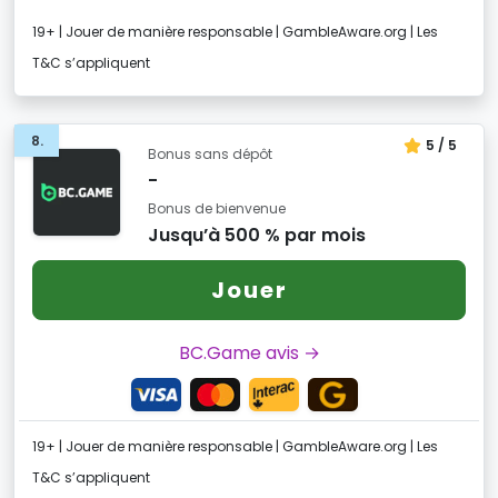
19+ | Jouer de manière responsable | GambleAware.org |
Les
T&C s’appliquent
8.
5 / 5
Bonus sans dépôt
-
Bonus de bienvenue
Jusqu’à 500 % par mois
Jouer
BC.Game avis →
19+ | Jouer de manière responsable | GambleAware.org |
Les
T&C s’appliquent