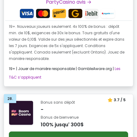
PartyCasino avis →
19+. Nouveaux joueurs seulement. 4x 100% de bonus : dépôt
min. de 10$, exigences de 30x le bonus. Tours gratuits d'une
valeur de 0,10$. Valide sur des jeux sélectionnés et expire dans
les 7 jours. Exigences de 5x s'appliquent. Conditions
s'appliquent. Canada seulement (excluant Ontario). Jouez de
manière responsable.
19+ | Jouer de manière responsable | GambleAware.org |
Les
T&C s’appliquent
28.
3.7 / 5
Bonus sans dépôt
-
Bonus de bienvenue
100% jusqu' 300$