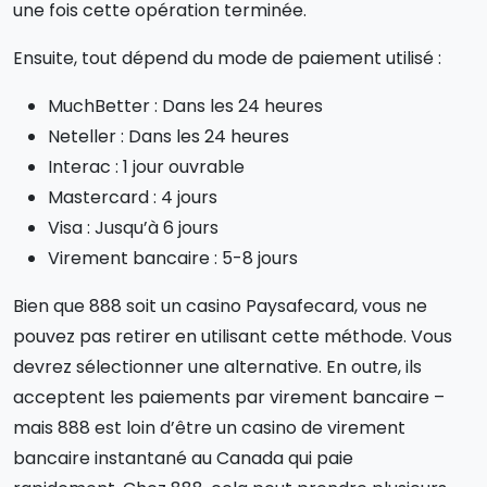
une fois cette opération terminée.
Ensuite, tout dépend du mode de paiement utilisé :
MuchBetter : Dans les 24 heures
Neteller : Dans les 24 heures
Interac : 1 jour ouvrable
Mastercard : 4 jours
Visa : Jusqu’à 6 jours
Virement bancaire : 5-8 jours
Bien que 888 soit un casino Paysafecard, vous ne
pouvez pas retirer en utilisant cette méthode. Vous
devrez sélectionner une alternative. En outre, ils
acceptent les paiements par virement bancaire –
mais 888 est loin d’être un casino de virement
bancaire instantané au Canada qui paie