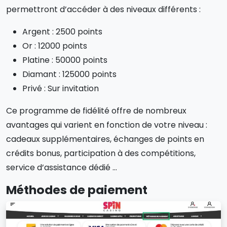
permettront d’accéder à des niveaux différents :
Argent : 2500 points
Or : 12000 points
Platine : 50000 points
Diamant : 125000 points
Privé : Sur invitation
Ce programme de fidélité offre de nombreux
avantages qui varient en fonction de votre niveau :
cadeaux supplémentaires, échanges de points en
crédits bonus, participation à des compétitions,
service d’assistance dédié …
Méthodes de paiement