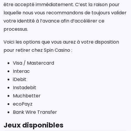
être accepté immédiatement. C’est la raison pour
laquelle nous vous recommandons de toujours valider
votre identité à l’avance afin d’accélérer ce
processus.
Voici les options que vous aurez à votre disposition
pour retirer chez Spin Casino :
Visa / Mastercard
Interac
iDebit
Instadebit
Muchbetter
ecoPayz
Bank Wire Transfer
Jeux disponibles