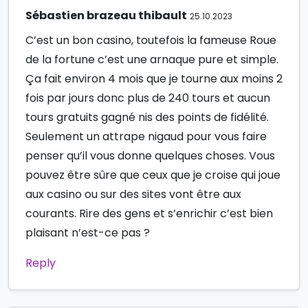
Sébastien brazeau thibault
25.10.2023
C’est un bon casino, toutefois la fameuse Roue
de la fortune c’est une arnaque pure et simple.
Ça fait environ 4 mois que je tourne aux moins 2
fois par jours donc plus de 240 tours et aucun
tours gratuits gagné nis des points de fidélité.
Seulement un attrape nigaud pour vous faire
penser qu’il vous donne quelques choses. Vous
pouvez être sûre que ceux que je croise qui joue
aux casino ou sur des sites vont être aux
courants. Rire des gens et s’enrichir c’est bien
plaisant n’est-ce pas ?
Reply