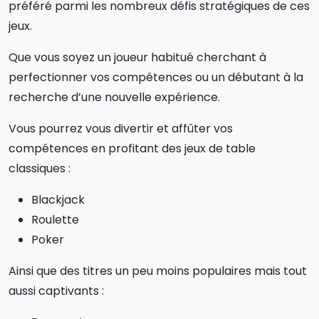
préféré parmi les nombreux défis stratégiques de ces
jeux.
Que vous soyez un joueur habitué cherchant à
perfectionner vos compétences ou un débutant à la
recherche d’une nouvelle expérience.
Vous pourrez vous divertir et affûter vos
compétences en profitant des jeux de table
classiques :
Blackjack
Roulette
Poker
Ainsi que des titres un peu moins populaires mais tout
aussi captivants :