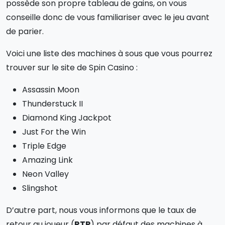
possède son propre tableau de gains, on vous
conseille donc de vous familiariser avec le jeu avant
de parier.
Voici une liste des machines à sous que vous pourrez
trouver sur le site de Spin Casino :
Assassin Moon
Thunderstuck II
Diamond King Jackpot
Just For the Win
Triple Edge
Amazing Link
Neon Valley
Slingshot
D’autre part, nous vous informons que le taux de
retour au joueur (
RTP
) par défaut des machines à