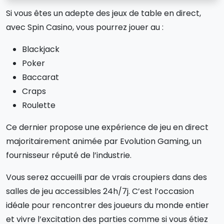
Si vous êtes un adepte des jeux de table en direct,
avec Spin Casino, vous pourrez jouer au :
Blackjack
Poker
Baccarat
Craps
Roulette
Ce dernier propose une expérience de jeu en direct
majoritairement animée par Evolution Gaming, un
fournisseur réputé de l’industrie.
Vous serez accueilli par de vrais croupiers dans des
salles de jeu accessibles 24h/7j. C’est l’occasion
idéale pour rencontrer des joueurs du monde entier
et vivre l’excitation des parties comme si vous étiez