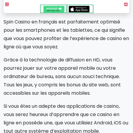
Spin Casino en français est parfaitement optimisé
pour les smartphones et les tablettes, ce qui signifie
que vous pouvez profiter de l’expérience de casino en
ligne où que vous soyez.
Grâce à la technologie de diffusion en HD, vous
pourrez jouer sur votre appareil mobile ou votre
ordinateur de bureau, sans aucun souci technique.
Tous les jeux, y compris les bonus du site web, sont
accessibles sur les appareils mobiles.
Si vous êtes un adepte des applications de casino,
vous serez heureux d’apprendre que ce casino en
ligne en possède une, que vous utilisiez Android, iOS ou
tout autre système d’exploitation mobile.