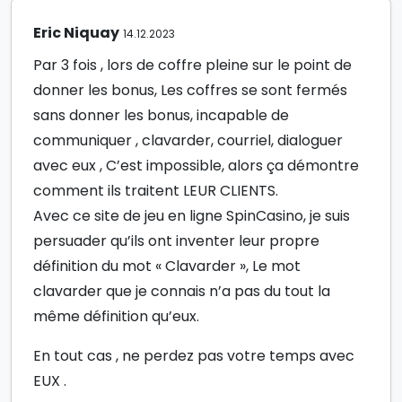
Eric Niquay
14.12.2023
Par 3 fois , lors de coffre pleine sur le point de
donner les bonus, Les coffres se sont fermés
sans donner les bonus, incapable de
communiquer , clavarder, courriel, dialoguer
avec eux , C’est impossible, alors ça démontre
comment ils traitent LEUR CLIENTS.
Avec ce site de jeu en ligne SpinCasino, je suis
persuader qu’ils ont inventer leur propre
définition du mot « Clavarder », Le mot
clavarder que je connais n’a pas du tout la
même définition qu’eux.
En tout cas , ne perdez pas votre temps avec
EUX .