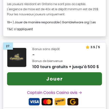
Les joueurs résidant en Ontario ne sont pas acceptés.
L'exigence de mise est de 40x et le dépôt minimum est de 25$.
Pour les nouveaux joueurs uniquement.
19+ | Jouer de manière responsable | GambleAware.org |
Les
T&C s’appliquent
27.
3.5 / 5
Bonus sans dépôt
-
Bonus de bienvenue
100 tours gratuits + jusqu'à 500 $
Jouer
Captain Cooks Casino avis →