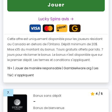
Jouer
Lucky Spins avis →
Cette offre est uniquement disponible pour les joueurs résidant
au Canada en dehors de l'Ontario. Dépôt minimum de 20$.
Mise x35 du montant du bonus. Tours gratuits offerts par lots. 7
jours pour réclamer le bonus. Le bonus n'est disponible que sur
le premier dépôt. Les termes et conditions s'appliquent.
19+ | Jouer de manière responsable | GambleAware.org |
Les
T&C s’appliquent
7.
4 / 5
Bonus sans dépôt
-
Bonus de bienvenue