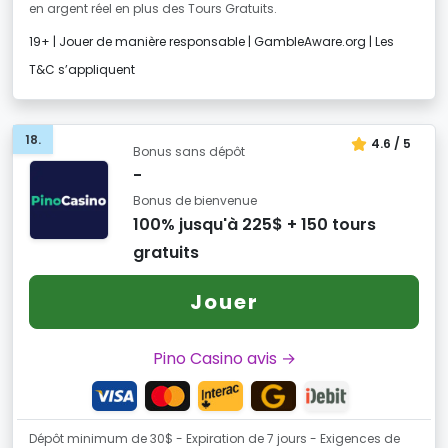
en argent réel en plus des Tours Gratuits.
19+ | Jouer de manière responsable | GambleAware.org |
Les
T&C s’appliquent
18.
4.6 / 5
Bonus sans dépôt
-
Bonus de bienvenue
100% jusqu'à 225$ + 150 tours
gratuits
Jouer
Pino Casino avis →
Dépôt minimum de 30$ - Expiration de 7 jours - Exigences de