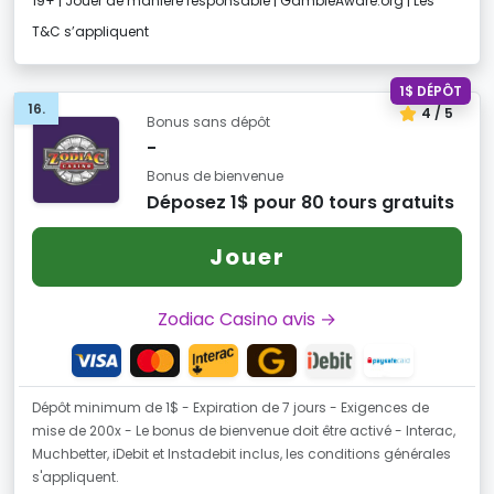
19+ | Jouer de manière responsable | GambleAware.org |
Les
T&C s’appliquent
1$ DÉPÔT
16.
4 / 5
Bonus sans dépôt
-
Bonus de bienvenue
Déposez 1$ pour 80 tours gratuits
Jouer
Zodiac Casino avis →
Dépôt minimum de 1$ - Expiration de 7 jours - Exigences de
mise de 200x - Le bonus de bienvenue doit être activé - Interac,
Muchbetter, iDebit et Instadebit inclus, les conditions générales
s'appliquent.