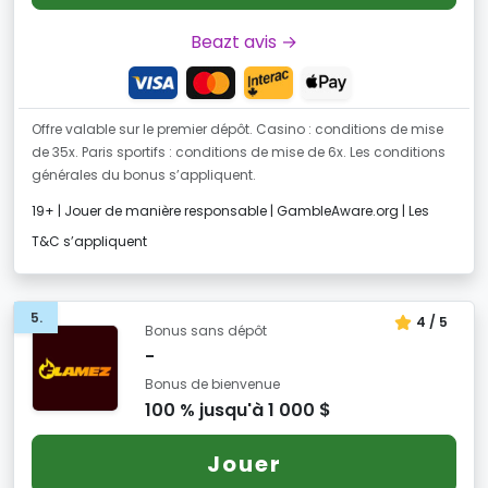
Beazt avis →
Offre valable sur le premier dépôt. Casino : conditions de mise
de 35x. Paris sportifs : conditions de mise de 6x. Les conditions
générales du bonus s’appliquent.
19+ | Jouer de manière responsable | GambleAware.org |
Les
T&C s’appliquent
5.
4 / 5
Bonus sans dépôt
-
Bonus de bienvenue
100 % jusqu'à 1 000 $
Jouer