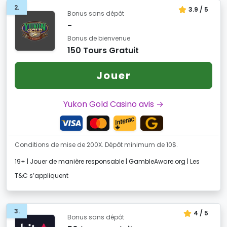
2.
3.9 / 5
Bonus sans dépôt
-
Bonus de bienvenue
150 Tours Gratuit
Jouer
Yukon Gold Casino avis →
Conditions de mise de 200X. Dépôt minimum de 10$.
19+ | Jouer de manière responsable | GambleAware.org |
Les
T&C s’appliquent
3.
4 / 5
Bonus sans dépôt