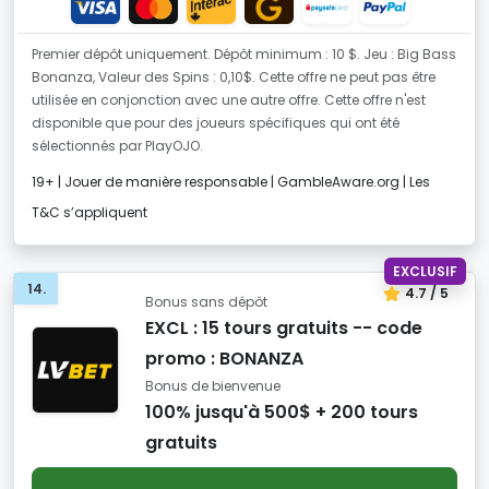
Premier dépôt uniquement. Dépôt minimum : 10 $. Jeu : Big Bass
Bonanza, Valeur des Spins : 0,10$. Cette offre ne peut pas être
utilisée en conjonction avec une autre offre. Cette offre n'est
disponible que pour des joueurs spécifiques qui ont été
sélectionnés par PlayOJO.
19+ | Jouer de manière responsable | GambleAware.org |
Les
T&C s’appliquent
EXCLUSIF
14.
4.7 / 5
Bonus sans dépôt
EXCL : 15 tours gratuits -- code
promo : BONANZA
Bonus de bienvenue
100% jusqu'à 500$ + 200 tours
gratuits