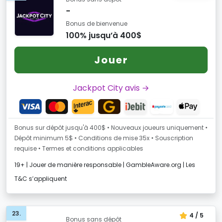
-
Bonus de bienvenue
100% jusqu’à 400$
Jouer
Jackpot City avis →
Bonus sur dépôt jusqu'à 400$ • Nouveaux joueurs uniquement •
Dépôt minimum 5$ • Conditions de mise 35x • Souscription
requise • Termes et conditions applicables
19+ | Jouer de manière responsable | GambleAware.org |
Les
T&C s’appliquent
23.
4 / 5
Bonus sans dépôt