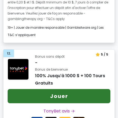
entre 0,20 $ et 1 $. Dépôt minimum de 10 $, 7 jours à compter de
l'inscription pour effectuer un dépôt afin d'activer l'offre de
bienvenue. Veuillez jouer de façon responsable -
gamblingtherapy.org - T&Cs apply
19+ | Jouer de manière responsable | GambleAware.org |
Les
T&C s’appliquent
12.
5 / 5
Bonus sans dépôt
-
Bonus de bienvenue
100% Jusqu'à 1000 $ + 100 Tours
Gratuits
Jouer
TonyBet avis →