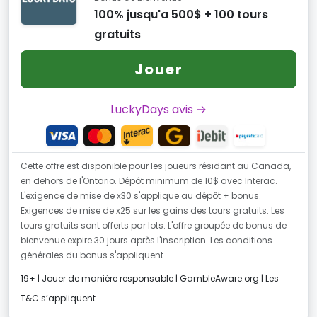
100% jusqu'a 500$ + 100 tours
gratuits
Jouer
LuckyDays avis →
Cette offre est disponible pour les joueurs résidant au Canada,
en dehors de l'Ontario. Dépôt minimum de 10$ avec Interac.
L'exigence de mise de x30 s'applique au dépôt + bonus.
Exigences de mise de x25 sur les gains des tours gratuits. Les
tours gratuits sont offerts par lots. L'offre groupée de bonus de
bienvenue expire 30 jours après l'inscription. Les conditions
générales du bonus s'appliquent.
19+ | Jouer de manière responsable | GambleAware.org |
Les
T&C s’appliquent