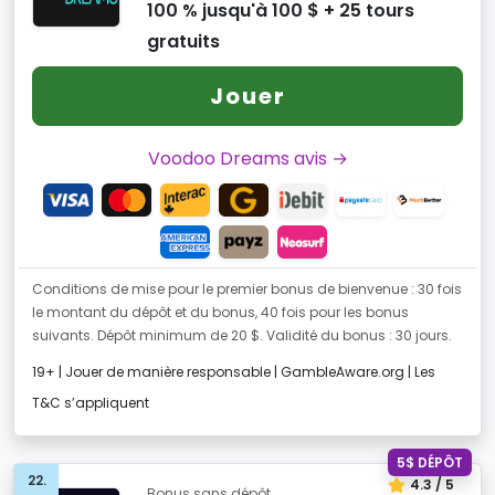
100 % jusqu'à 100 $ + 25 tours
gratuits
Jouer
Voodoo Dreams avis →
Conditions de mise pour le premier bonus de bienvenue : 30 fois
le montant du dépôt et du bonus, 40 fois pour les bonus
suivants. Dépôt minimum de 20 $. Validité du bonus : 30 jours.
19+ | Jouer de manière responsable | GambleAware.org |
Les
T&C s’appliquent
5$ DÉPÔT
22.
4.3 / 5
Bonus sans dépôt