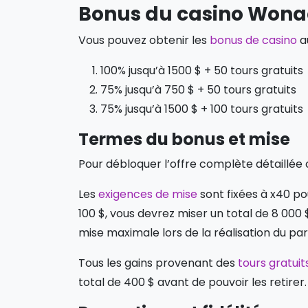
Bonus du casino Wona
Vous pouvez obtenir les
bonus de casino
a
100% jusqu’à 1500 $ + 50 tours gratuits
75% jusqu’à 750 $ + 50 tours gratuits
75% jusqu’à 1500 $ + 100 tours gratuits
Termes du bonus et mise
Pour débloquer l’offre complète détaillée
Les
exigences de mise
sont fixées à x40 po
100 $, vous devrez miser un total de 8 000 
mise maximale lors de la réalisation du pari
Tous les gains provenant des
tours gratuit
total de 400 $ avant de pouvoir les retirer.