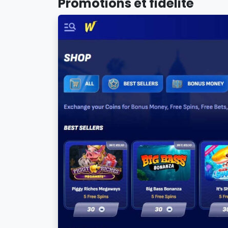
Promotions et fidélité