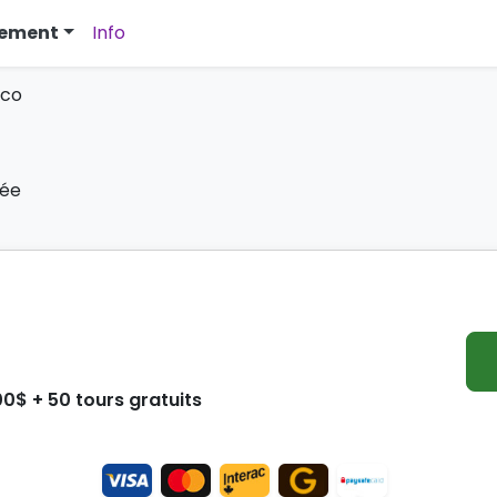
iement
Info
co
ée
0$ + 50 tours gratuits