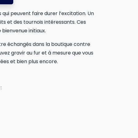
ui peuvent faire durer l’excitation. Un
its et des tournois intéressants. Ces
bienvenue initiaux.
être échangés dans la boutique contre
vez gravir au fur et à mesure que vous
sées et bien plus encore.
: