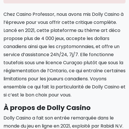
Chez Casino Professor, nous avons mis Dolly Casino à
l’épreuve pour vous offrir cette critique complète.
Lancé en 2021, cette plateforme au thème art déco
propose plus de 4 000 jeux, accepte les dollars
canadiens ainsi que les cryptomonnaies, et offre un
service d’assistance 24h/24, 7j/7. Elle fonctionne
toutefois sous une licence Curaçao plutôt que sous la
réglementation de l’Ontario, ce qui entraîne certaines
limitations pour les joueurs canadiens. Voyons
ensemble ce qui fait la particularité de Dolly Casino et
si c’est le bon choix pour vous.
À propos de Dolly Casino
Dolly Casino a fait son entrée remarquée dans le
monde du jeu en ligne en 2021, exploité par Rabidi N.V.