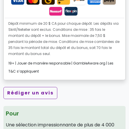
Dépôt minimum de 20 $ CA pour chaque dépôt. Les dépôts via
Skrill/Neteller sont exclus. Conditions de mise : 35 fois le
montant du dépôt + le bonus. Mise maximale de 7,50 $
pendant la période de mise. Conditions de mise combinées de
35 fois le montant total du dépôt et du bonus, soit 70 fois le
montant du bonus seul.
19+ | Jouer de manière responsable | GambleAware.org |
Les
T&C s’appliquent
Rédiger un avis
Pour
Une sélection impressionnante de plus de 4 000