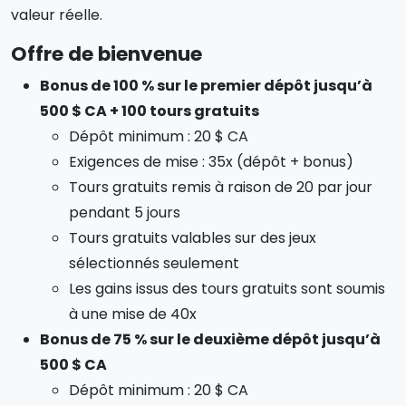
valeur réelle.
Offre de bienvenue
Bonus de 100 % sur le premier dépôt jusqu’à
500 $ CA + 100 tours gratuits
Dépôt minimum : 20 $ CA
Exigences de mise : 35x (dépôt + bonus)
Tours gratuits remis à raison de 20 par jour
pendant 5 jours
Tours gratuits valables sur des jeux
sélectionnés seulement
Les gains issus des tours gratuits sont soumis
à une mise de 40x
Bonus de 75 % sur le deuxième dépôt jusqu’à
500 $ CA
Dépôt minimum : 20 $ CA