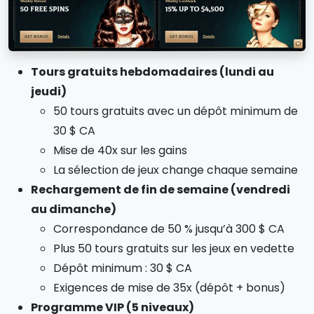
Tours gratuits hebdomadaires (lundi au
jeudi)
50 tours gratuits avec un dépôt minimum de
30 $ CA
Mise de 40x sur les gains
La sélection de jeux change chaque semaine
Rechargement de fin de semaine (vendredi
au dimanche)
Correspondance de 50 % jusqu’à 300 $ CA
Plus 50 tours gratuits sur les jeux en vedette
Dépôt minimum : 30 $ CA
Exigences de mise de 35x (dépôt + bonus)
Programme VIP (5 niveaux)