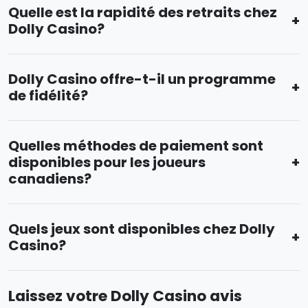
Quelle est la rapidité des retraits chez
Dolly Casino?
Dolly Casino offre-t-il un programme
de fidélité?
Quelles méthodes de paiement sont
disponibles pour les joueurs
canadiens?
Quels jeux sont disponibles chez Dolly
Casino?
Laissez votre Dolly Casino avis