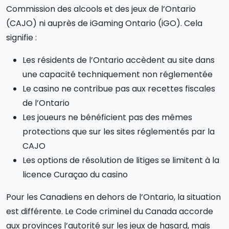
Commission des alcools et des jeux de l’Ontario
(CAJO) ni auprès de iGaming Ontario (iGO). Cela
signifie :
Les résidents de l’Ontario accèdent au site dans
une capacité techniquement non réglementée
Le casino ne contribue pas aux recettes fiscales
de l’Ontario
Les joueurs ne bénéficient pas des mêmes
protections que sur les sites réglementés par la
CAJO
Les options de résolution de litiges se limitent à la
licence Curaçao du casino
Pour les Canadiens en dehors de l’Ontario, la situation
est différente. Le Code criminel du Canada accorde
aux provinces l’autorité sur les jeux de hasard, mais