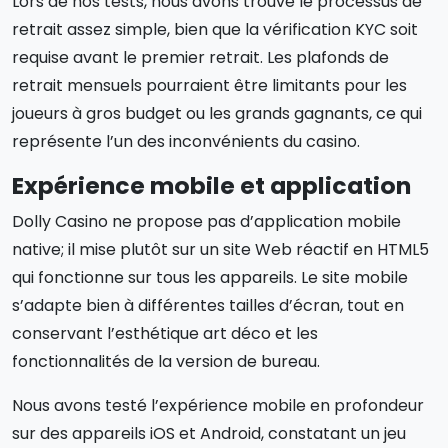
Lors de nos tests, nous avons trouvé le processus de
retrait assez simple, bien que la vérification KYC soit
requise avant le premier retrait. Les plafonds de
retrait mensuels pourraient être limitants pour les
joueurs à gros budget ou les grands gagnants, ce qui
représente l’un des inconvénients du casino.
Expérience mobile et application
Dolly Casino ne propose pas d’application mobile
native; il mise plutôt sur un site Web réactif en HTML5
qui fonctionne sur tous les appareils. Le site mobile
s’adapte bien à différentes tailles d’écran, tout en
conservant l’esthétique art déco et les
fonctionnalités de la version de bureau.
Nous avons testé l’expérience mobile en profondeur
sur des appareils iOS et Android, constatant un jeu