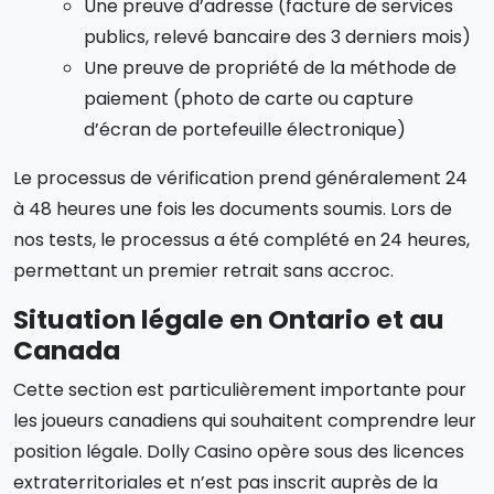
Une preuve d’adresse (facture de services
publics, relevé bancaire des 3 derniers mois)
Une preuve de propriété de la méthode de
paiement (photo de carte ou capture
d’écran de portefeuille électronique)
Le processus de vérification prend généralement 24
à 48 heures une fois les documents soumis. Lors de
nos tests, le processus a été complété en 24 heures,
permettant un premier retrait sans accroc.
Situation légale en Ontario et au
Canada
Cette section est particulièrement importante pour
les joueurs canadiens qui souhaitent comprendre leur
position légale. Dolly Casino opère sous des licences
extraterritoriales et n’est pas inscrit auprès de la