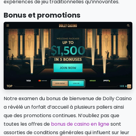
expériences de jeu traditionnelles qu’innovantes.
Bonus et promotions
Notre examen du bonus de bienvenue de Dolly Casino
a révélé un forfait d’accueil à plusieurs paliers ainsi
que des promotions continues. N’oubliez pas que
toutes les offres de
bonus de casino en ligne
sont
assorties de conditions générales qui influent sur leur