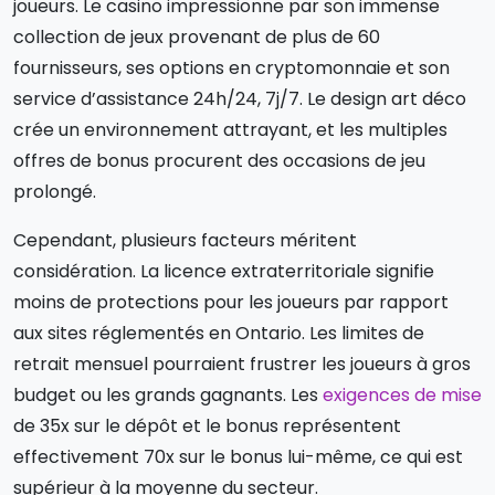
joueurs. Le casino impressionne par son immense
collection de jeux provenant de plus de 60
fournisseurs, ses options en cryptomonnaie et son
service d’assistance 24h/24, 7j/7. Le design art déco
crée un environnement attrayant, et les multiples
offres de bonus procurent des occasions de jeu
prolongé.
Cependant, plusieurs facteurs méritent
considération. La licence extraterritoriale signifie
moins de protections pour les joueurs par rapport
aux sites réglementés en Ontario. Les limites de
retrait mensuel pourraient frustrer les joueurs à gros
budget ou les grands gagnants. Les
exigences de mise
de 35x sur le dépôt et le bonus représentent
effectivement 70x sur le bonus lui-même, ce qui est
supérieur à la moyenne du secteur.