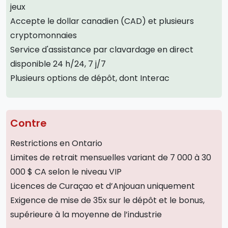
jeux
Accepte le dollar canadien (CAD) et plusieurs
cryptomonnaies
Service d'assistance par clavardage en direct
disponible 24 h/24, 7 j/7
Plusieurs options de dépôt, dont Interac
Contre
Restrictions en Ontario
Limites de retrait mensuelles variant de 7 000 à 30
000 $ CA selon le niveau VIP
Licences de Curaçao et d’Anjouan uniquement
Exigence de mise de 35x sur le dépôt et le bonus,
supérieure à la moyenne de l’industrie