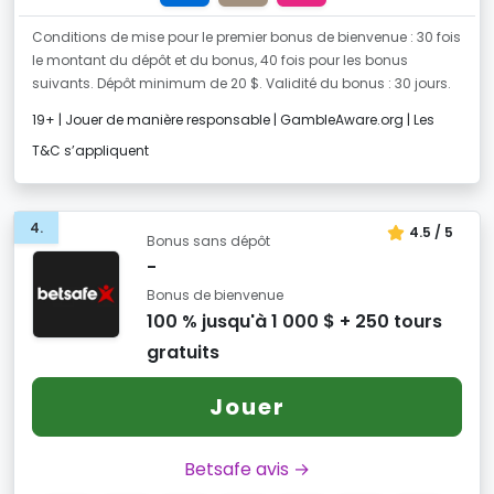
Conditions de mise pour le premier bonus de bienvenue : 30 fois
le montant du dépôt et du bonus, 40 fois pour les bonus
suivants. Dépôt minimum de 20 $. Validité du bonus : 30 jours.
19+ | Jouer de manière responsable | GambleAware.org |
Les
T&C s’appliquent
4.
4.5 / 5
Bonus sans dépôt
-
Bonus de bienvenue
100 % jusqu'à 1 000 $ + 250 tours
gratuits
Jouer
Betsafe avis →