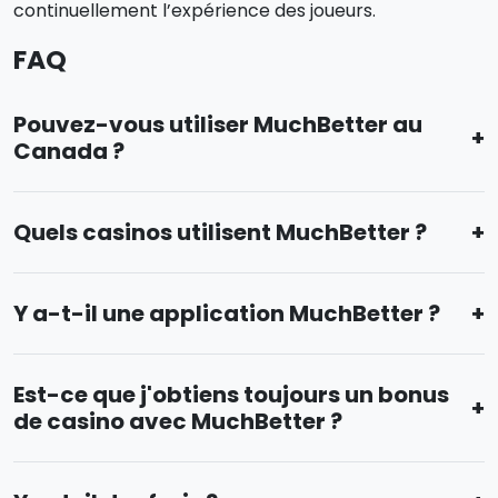
continuellement l’expérience des joueurs.
FAQ
Pouvez-vous utiliser MuchBetter au
Canada ?
Quels casinos utilisent MuchBetter ?
Y a-t-il une application MuchBetter ?
Est-ce que j'obtiens toujours un bonus
de casino avec MuchBetter ?