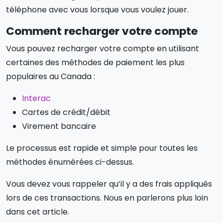
téléphone avec vous lorsque vous voulez jouer.
Comment recharger votre compte
Vous pouvez recharger votre compte en utilisant
certaines des méthodes de paiement les plus
populaires au Canada :
Interac
Cartes de crédit/débit
Virement bancaire
Le processus est rapide et simple pour toutes les
méthodes énumérées ci-dessus.
Vous devez vous rappeler qu’il y a des frais appliqués
lors de ces transactions. Nous en parlerons plus loin
dans cet article.