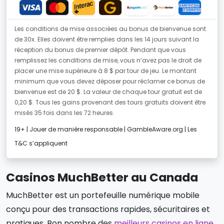
Les conditions de mise associées au bonus de bienvenue sont
de 30x. Elles doivent être remplies dans les 14 jours suivant la
réception du bonus de premier dépôt. Pendant que vous
remplissez les conditions de mise, vous n’avez pas le droit de
placer une mise supérieure à 8 $ par tour de jeu. Le montant
minimum que vous devez déposer pour réclamer ce bonus de
bienvenue est de 20 $. La valeur de chaque tour gratuit est de
0,20 $. Tous les gains provenant des tours gratuits doivent être
misés 35 fois dans les 72 heures.
19+ | Jouer de manière responsable | GambleAware.org |
Les
T&C s’appliquent
Casinos MuchBetter au Canada
MuchBetter est un portefeuille numérique mobile
conçu pour des transactions rapides, sécuritaires et
pratiques. Bon nombre des
meilleurs casinos en ligne