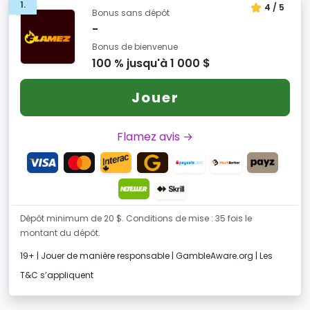
1.
4 / 5
Bonus sans dépôt
-
Bonus de bienvenue
100 % jusqu'à 1 000 $
Jouer
Flamez avis →
Dépôt minimum de 20 $. Conditions de mise : 35 fois le
montant du dépôt.
19+ | Jouer de manière responsable | GambleAware.org |
Les
T&C s’appliquent