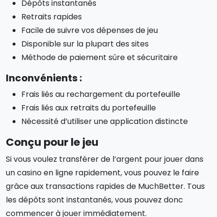
Dépôts instantanés
Retraits rapides
Facile de suivre vos dépenses de jeu
Disponible sur la plupart des sites
Méthode de paiement sûre et sécuritaire
Inconvénients :
Frais liés au rechargement du portefeuille
Frais liés aux retraits du portefeuille
Nécessité d’utiliser une application distincte
Conçu pour le jeu
Si vous voulez transférer de l’argent pour jouer dans
un casino en ligne rapidement, vous pouvez le faire
grâce aux transactions rapides de MuchBetter. Tous
les dépôts sont instantanés, vous pouvez donc
commencer à jouer immédiatement.