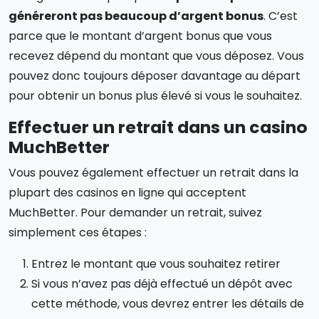
généreront pas beaucoup d’argent bonus
. C’est
parce que le montant d’argent bonus que vous
recevez dépend du montant que vous déposez. Vous
pouvez donc toujours déposer davantage au départ
pour obtenir un bonus plus élevé si vous le souhaitez.
Effectuer un retrait dans un casino
MuchBetter
Vous pouvez également effectuer un retrait dans la
plupart des casinos en ligne qui acceptent
MuchBetter. Pour demander un retrait, suivez
simplement ces étapes :
Entrez le montant que vous souhaitez retirer
Si vous n’avez pas déjà effectué un dépôt avec
cette méthode, vous devrez entrer les détails de