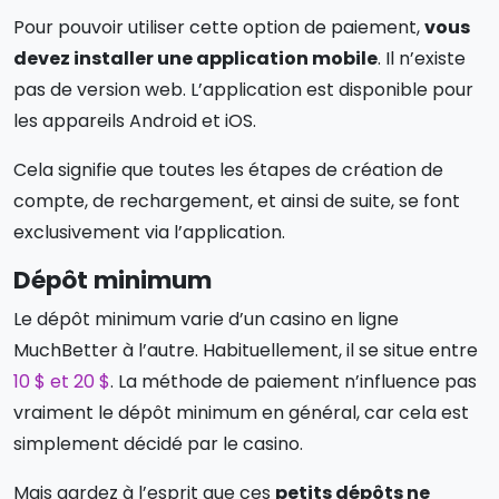
Pour pouvoir utiliser cette option de paiement,
vous
devez installer une application mobile
. Il n’existe
pas de version web. L’application est disponible pour
les appareils Android et iOS.
Cela signifie que toutes les étapes de création de
compte, de rechargement, et ainsi de suite, se font
exclusivement via l’application.
Dépôt minimum
Le dépôt minimum varie d’un casino en ligne
MuchBetter à l’autre. Habituellement, il se situe entre
10 $ et 20 $
. La méthode de paiement n’influence pas
vraiment le dépôt minimum en général, car cela est
simplement décidé par le casino.
Mais gardez à l’esprit que ces
petits dépôts ne