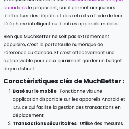
canadiens
le proposent, car il permet aux joueurs
d’effectuer des dépôts et des retraits à l’aide de leur
téléphone intelligent ou d’autres appareils mobiles.
Bien que MuchBetter ne soit pas extrêmement
populaire, c’est le portefeuille numérique de
référence au Canada. Et c’est effectivement une
option viable pour ceux qui aiment garder un budget
de jeu distinct.
Caractéristiques clés de MuchBetter :
Basé sur le mobile
: Fonctionne via une
application disponible sur les appareils Android et
iOS, ce qui facilite la gestion des transactions en
déplacement.
Transactions sécuritaires
: Utilise des mesures