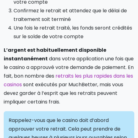
votre compte
Confirmez le retrait et attendez que le délai de
traitement soit terminé
Une fois le retrait traité, les fonds seront crédités
sur le solde de votre compte
L’argent est habituellement disponible
instantanément
dans votre application une fois que
le casino a approuvé votre demande de paiement. En
fait, bon nombre des
retraits les plus rapides dans les
casinos
sont exécutés par MuchBetter, mais vous
devez garder à l’esprit que les retraits peuvent
impliquer certains frais.
Rappelez-vous que le casino doit d’abord
approuver votre retrait. Cela peut prendre de
quelques heures à plusieurs jours ouvrables selon