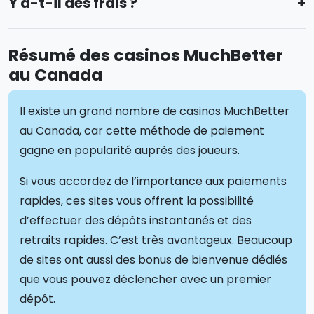
Y a-t-il des frais ?
Résumé des casinos MuchBetter
au Canada
Il existe un grand nombre de casinos MuchBetter
au Canada, car cette méthode de paiement
gagne en popularité auprès des joueurs.
Si vous accordez de l’importance aux paiements
rapides, ces sites vous offrent la possibilité
d’effectuer des dépôts instantanés et des
retraits rapides. C’est très avantageux. Beaucoup
de sites ont aussi des bonus de bienvenue dédiés
que vous pouvez déclencher avec un premier
dépôt.